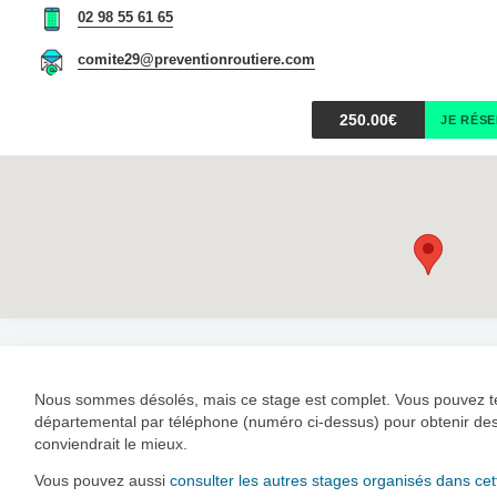
02 98 55 61 65
comite29@preventionroutiere.com
250.00€
JE RÉS
Nous sommes désolés, mais ce stage est complet. Vous pouvez ten
départemental par téléphone (numéro ci-dessus) pour obtenir des 
conviendrait le mieux.
Vous pouvez aussi
consulter les autres stages organisés dans cett