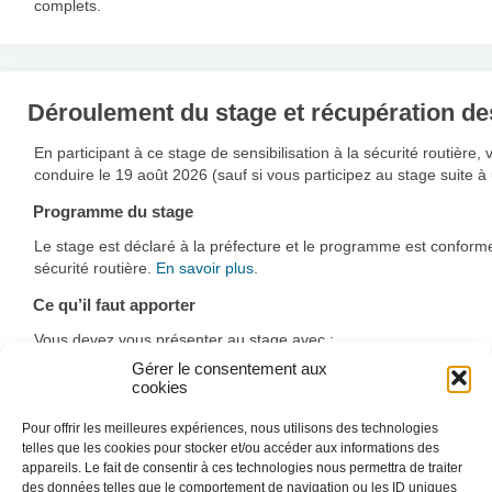
complets.
Déroulement du stage et récupération de
En participant à ce stage de sensibilisation à la sécurité routière
conduire le 19 août 2026 (sauf si vous participez au stage suite à 
Programme du stage
Le stage est déclaré à la préfecture et le programme est conforme 
sécurité routière.
En savoir plus
.
Ce qu’il faut apporter
Vous devez vous présenter au stage avec :
Gérer le consentement aux
Une
pièce d’identité
valide (carte physique ou version num
cookies
scans ne sont pas acceptés.
Votre
permis de conduire
(ou l’avis de suspension).
Pour offrir les meilleures expériences, nous utilisons des technologies
telles que les cookies pour stocker et/ou accéder aux informations des
En plus :
appareils. Le fait de consentir à ces technologies nous permettra de traiter
Si vous êtes en permis probatoire : apportez la
lettre 48N
.
des données telles que le comportement de navigation ou les ID uniques