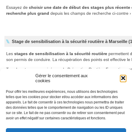
Essayez de
choisir une date de début des stages plus récente
recherche plus grand
depuis les champs de recherche ci-contre ›
Stage de sensibilisation à la sécurité routière à Marseille (
Les
stages de sensibilisation à la sécurité routière
permettent 
son permis de conduire. La récupération des points est effective l
Tous les stages organisés par la Prévention Routière Formation son
Gérer le consentement aux
En savoir plus sur les stages de récupération de points
cookies
Pour offrir les meilleures expériences, nous utilisons des technologies
telles que les cookies pour stocker et/ou accéder aux informations des
Déroulement des stages
appareils. Le fait de consentir à ces technologies nous permettra de traiter
des données telles que le comportement de navigation ou les ID uniques
Ils se déroulent sur deux jours et sont animés conjointement par un 
sur ce site. Le fait de ne pas consentir ou de retirer son consentement peut
automobile et un psychologue. Les stages sont composés de deux 
avoir un effet négatif sur certaines caractéristiques et fonctions.
données de la sécurité routière et à l’accidentologie, le second à la v
produits psychoactifs.