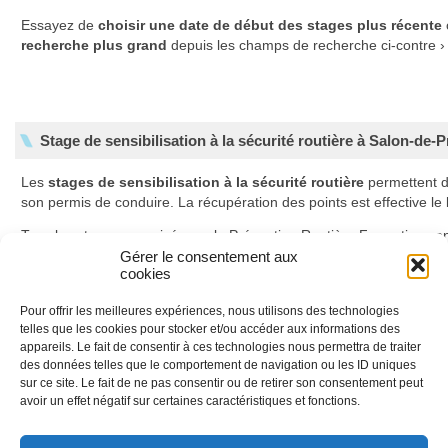
Essayez de
choisir une date de début des stages plus récente
recherche plus grand
depuis les champs de recherche ci-contre ›
Stage de sensibilisation à la sécurité routière à Salon-de-
Les
stages de sensibilisation à la sécurité routière
permettent 
son permis de conduire. La récupération des points est effective l
Tous les stages organisés par la Prévention Routière Formation son
Gérer le consentement aux
En savoir plus sur les stages de récupération de points
cookies
Pour offrir les meilleures expériences, nous utilisons des technologies
telles que les cookies pour stocker et/ou accéder aux informations des
Déroulement des stages
appareils. Le fait de consentir à ces technologies nous permettra de traiter
des données telles que le comportement de navigation ou les ID uniques
Ils se déroulent sur deux jours et sont animés conjointement par un 
sur ce site. Le fait de ne pas consentir ou de retirer son consentement peut
automobile et un psychologue. Les stages sont composés de deux 
avoir un effet négatif sur certaines caractéristiques et fonctions.
données de la sécurité routière et à l’accidentologie, le second à la v
produits psychoactifs.