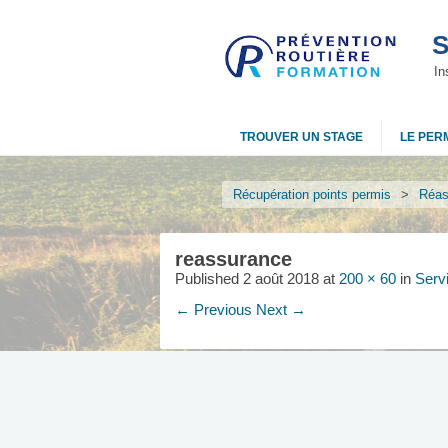
S
In
TROUVER UN STAGE
LE PERM
Récupération points permis
>
Réas
reassurance
Published
2 août 2018
at
200 × 60
in
Serv
← Previous
Next →