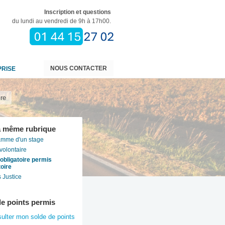
Inscription et questions
du lundi au vendredi de 9h à 17h00.
NOUS CONTACTER
PRISE
ire
a même rubrique
amme d'un stage
volontaire
obligatoire permis
oire
 Justice
de points permis
sulter mon
solde de points