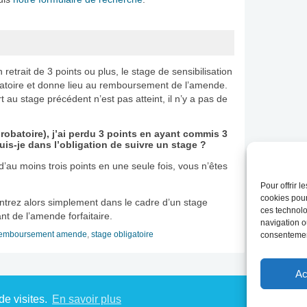
retrait de 3 points ou plus, le stage de sensibilisation
igatoire et donne lieu au remboursement de l’amende.
t au stage précédent n’est pas atteint, il n’y a pas de
robatoire), j’ai perdu 3 points en ayant commis 3
 suis-je dans l’obligation de suivre un stage ?
’au moins trois points en une seule fois, vous n’êtes
Pour offrir 
cookies pour
ntrez alors simplement dans le cadre d’un stage
ces technolo
t de l’amende forfaitaire.
navigation ou
emboursement amende
,
stage obligatoire
consentement
Ac
de visites.
En savoir plus
on - Tous droits
Conditions générales de vente
Politique de confidentialité