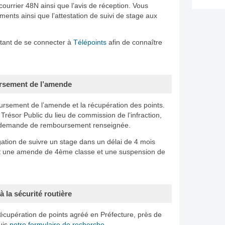
urrier 48N ainsi que l’avis de réception. Vous
ents ainsi que l’attestation de suivi de stage aux
mettant de se connecter à
Télépoints
afin de connaître
ursement de l’amende
ursement de l’amende et la récupération des points.
u Trésor Public du lieu de commission de l’infraction,
 la demande de remboursement renseignée.
gation de suivre un stage dans un délai de 4 mois
urt une amende de 4ème classe et une suspension de
à la sécurité routière
écupération de points agréé en Préfecture, près de
uis
notre formulaire de recherche
.