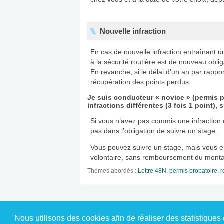
Nouvelle infraction
En cas de nouvelle infraction entraînant un 
à la sécurité routière est de nouveau obl
En revanche, si le délai d’un an par rappor
récupération des points perdus.
Je suis conducteur « novice » (permis p
infractions différentes (3 fois 1 point),
Si vous n’avez pas commis une infraction d
pas dans l’obligation de suivre un stage.
Vous pouvez suivre un stage, mais vous e
volontaire, sans remboursement du montan
Thèmes abordés :
Lettre 48N
,
permis probatoire
,
r
Nous utilisons des cookies afin de réaliser des statistiques 
© 2010-2026 Prévention Routière Formati