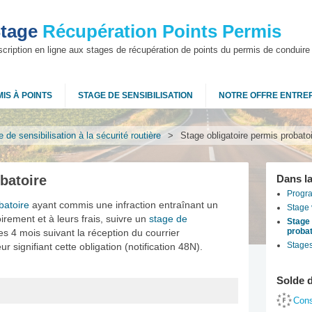
tage
Récupération Points Permis
scription en ligne aux stages de récupération de points du permis de conduire
IS À POINTS
STAGE DE SENSIBILISATION
NOTRE OFFRE ENTRE
 de sensibilisation à la sécurité routière
>
Stage obligatoire permis probato
batoire
Dans l
Progr
batoire
ayant commis une infraction entraînant un
Stage 
oirement et à leurs frais, suivre un
stage de
Stage 
probat
s 4 mois suivant la réception du courrier
Stages
signifiant cette obligation (notification 48N).
Solde 
Con