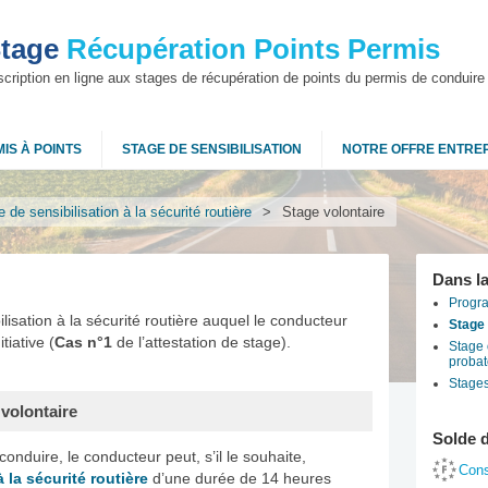
tage
Récupération Points Permis
scription en ligne aux stages de récupération de points du permis de conduire
IS À POINTS
STAGE DE SENSIBILISATION
NOTRE OFFRE ENTRE
 de sensibilisation à la sécurité routière
>
Stage volontaire
Dans l
Progr
lisation à la sécurité routière auquel le conducteur
Stage 
tiative (
Cas n°1
de l’attestation de stage).
Stage 
probat
Stages
 volontaire
Solde 
onduire, le conducteur peut, s’il le souhaite,
Con
 la sécurité routière
d’une durée de 14 heures