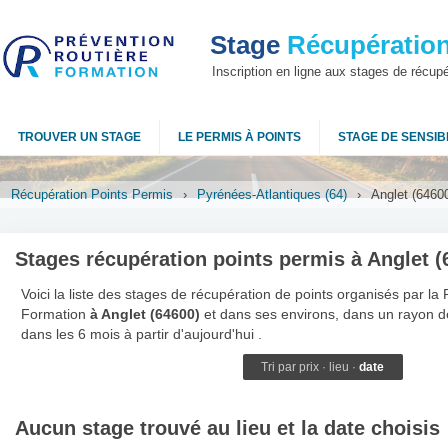
Stage
Récupération
Inscription en ligne aux stages de récup
TROUVER UN STAGE
LE PERMIS À POINTS
STAGE DE SENSIBI
Récupération Points Permis
›
Pyrénées-Atlantiques (64)
›
Anglet (6460
Stages récupération points permis à Anglet (
Voici la liste des stages de récupération de points organisés par la
Formation
à Anglet (64600)
et dans ses environs, dans un rayon d
dans les 6 mois à partir d'aujourd'hui .
Tri par
prix
·
lieu
·
date
Aucun stage trouvé au lieu et la date choisis