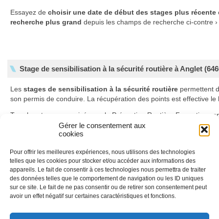
Essayez de
choisir une date de début des stages plus récente
recherche plus grand
depuis les champs de recherche ci-contre ›
Stage de sensibilisation à la sécurité routière à Anglet (646
Les
stages de sensibilisation à la sécurité routière
permettent 
son permis de conduire. La récupération des points est effective l
Tous les stages organisés par la Prévention Routière Formation son
Gérer le consentement aux
En savoir plus sur les stages de récupération de points
cookies
Pour offrir les meilleures expériences, nous utilisons des technologies
telles que les cookies pour stocker et/ou accéder aux informations des
Déroulement des stages
appareils. Le fait de consentir à ces technologies nous permettra de traiter
des données telles que le comportement de navigation ou les ID uniques
Ils se déroulent sur deux jours et sont animés conjointement par un 
sur ce site. Le fait de ne pas consentir ou de retirer son consentement peut
automobile et un psychologue. Les stages sont composés de deux 
avoir un effet négatif sur certaines caractéristiques et fonctions.
données de la sécurité routière et à l’accidentologie, le second à la v
produits psychoactifs.