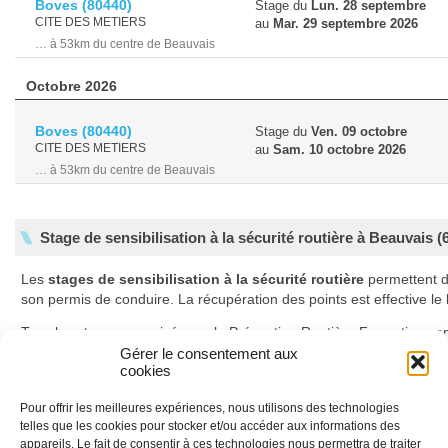
Boves
(80440)
Stage du
Lun. 28 septembre
CITE DES METIERS
au
Mar. 29 septembre 2026
… à 53km du centre de Beauvais
Octobre 2026
Boves
(80440)
Stage du
Ven. 09 octobre
CITE DES METIERS
au
Sam. 10 octobre 2026
… à 53km du centre de Beauvais
Stage de sensibilisation à la sécurité routière à Beauvais (
Les
stages de sensibilisation à la sécurité routière
permettent 
son permis de conduire. La récupération des points est effective l
Tous les stages organisés par la Prévention Routière Formation son
Gérer le consentement aux
En savoir plus sur les stages de récupération de points
cookies
Pour offrir les meilleures expériences, nous utilisons des technologies
telles que les cookies pour stocker et/ou accéder aux informations des
Déroulement des stages
appareils. Le fait de consentir à ces technologies nous permettra de traiter