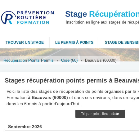
Stage
Récupération
Inscription en ligne aux stages de récup
TROUVER UN STAGE
LE PERMIS À POINTS
STAGE DE SENSIBI
Récupération Points Permis
›
Oise (60)
›
Beauvais (60000)
Stages récupération points permis à Beauvai
Voici la liste des stages de récupération de points organisés par la
Formation
à Beauvais (60000)
et dans ses environs, dans un rayo
dans les 6 mois à partir d'aujourd'hui .
Tri par
prix
·
lieu
·
date
Septembre 2026