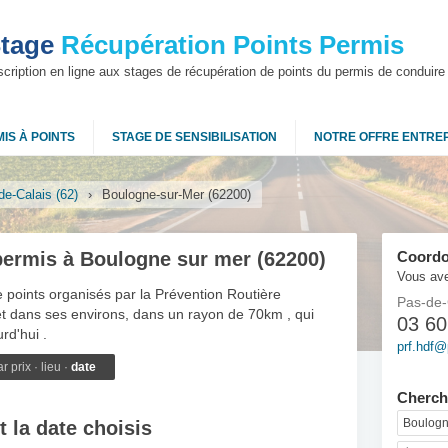
tage
Récupération Points Permis
scription en ligne aux stages de récupération de points du permis de conduire
IS À POINTS
STAGE DE SENSIBILISATION
NOTRE OFFRE ENTRE
de-Calais (62)
›
Boulogne-sur-Mer (62200)
permis à Boulogne sur mer (62200)
Coordo
Vous ave
de points organisés par la Prévention Routière
Pas-de-
t dans ses environs, dans un rayon de 70km , qui
03 60
rd'hui .
prf.hdf@
par
prix
·
lieu
·
date
Cherch
t la date choisis