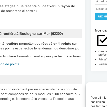
es stages plus récente
ou de
fixer un rayon de
de recherche ci-contre ›
Nos ga
ité routière à Boulogne-sur-Mer (62200)
ité routière
permettent de
récupérer 4 points
sur
es points est effective le lendemain du deuxième jour.
Centre
préfec
on Routière Formation sont agréés par les préfectures.
Prix a
ion de points
Paieme
imés conjointement par un spécialiste de la conduite
s sont composés de deux modules : l’un consacré aux
Pour offrir 
entologie, le second à la vitesse, à l’alcool et aux
cookies pour
ces technolo