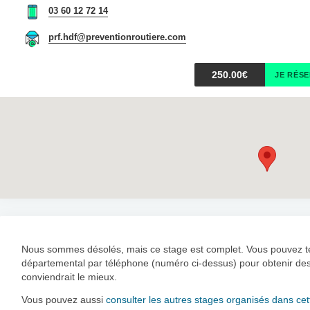
03 60 12 72 14
prf.hdf@preventionroutiere.com
250.00€
JE RÉS
Nous sommes désolés, mais ce stage est complet. Vous pouvez ten
départemental par téléphone (numéro ci-dessus) pour obtenir des 
conviendrait le mieux.
Vous pouvez aussi
consulter les autres stages organisés dans cett