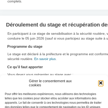
complets.
Déroulement du stage et récupération de
En participant à ce stage de sensibilisation à la sécurité routière
conduire le 05 juin 2026 (sauf si vous participez au stage suite à u
Programme du stage
Le stage est déclaré à la préfecture et le programme est conforme 
sécurité routière.
En savoir plus
.
Ce qu’il faut apporter
Vous devez vous présenter au stage avec :
Gérer le consentement aux
Une
pièce d’identité
valide (carte physique ou version num
cookies
scans ne sont pas acceptés.
Votre
permis de conduire
(ou l’avis de suspension).
Pour offrir les meilleures expériences, nous utilisons des technologies
telles que les cookies pour stocker et/ou accéder aux informations des
En plus :
appareils. Le fait de consentir à ces technologies nous permettra de traiter
Si vous êtes en permis probatoire : apportez la
lettre 48N
.
des données telles que le comportement de navigation ou les ID uniques