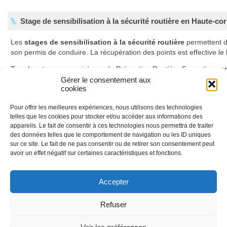
Stage de sensibilisation à la sécurité routière en Haute-cor
Les
stages de sensibilisation à la sécurité routière
permettent 
son permis de conduire. La récupération des points est effective l
Tous les stages organisés par la Prévention Routière Formation son
Gérer le consentement aux
En savoir plus sur les stages de récupération de points
cookies
Pour offrir les meilleures expériences, nous utilisons des technologies
telles que les cookies pour stocker et/ou accéder aux informations des
Déroulement des stages
appareils. Le fait de consentir à ces technologies nous permettra de traiter
des données telles que le comportement de navigation ou les ID uniques
Ils se déroulent sur deux jours et sont animés conjointement par un 
sur ce site. Le fait de ne pas consentir ou de retirer son consentement peut
automobile et un psychologue. Les stages sont composés de deux 
avoir un effet négatif sur certaines caractéristiques et fonctions.
données de la sécurité routière et à l’accidentologie, le second à la v
produits psychoactifs.
Accepter
Nous utilisons des cookies afin de réaliser
En savoir plus sur le programme de nos stages
des statistiques de visites.
En savoir plus
Refuser
J'ai compris