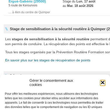
Ergué-Gabéric
(29500)
Stage du
Lun. 17 août
5 route de Kerourvois
au
Mar. 18 août 2026
… à 4km du centre de Quimper
Stage de sensibilisation à la sécurité routière à Quimper (
Les
stages de sensibilisation à la sécurité routière
permettent 
son permis de conduire. La récupération des points est effective l
Tous les stages organisés par la Prévention Routière Formation son
En savoir plus sur les stages de récupération de points
Déroulement des stages
Gérer le consentement aux
cookies
Ils se déroulent sur deux jours et sont animés conjointement par un 
automobile et un psychologue. Les stages sont composés de deux 
Pour offrir les meilleures expériences, nous utilisons des technologies
données de la sécurité routière et à l’accidentologie, le second à la v
telles que les cookies pour stocker et/ou accéder aux informations des
produits psychoactifs.
appareils. Le fait de consentir à ces technologies nous permettra de traiter
des données telles que le comportement de navigation ou les ID uniques
En savoir plus sur le programme de nos stages