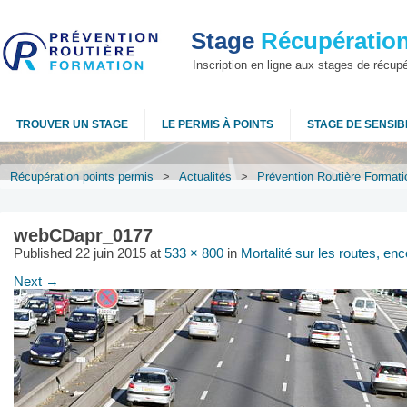
Stage
Récupération
Inscription en ligne aux stages de récup
TROUVER UN STAGE
LE PERMIS À POINTS
STAGE DE SENSIBI
Récupération points permis
>
Actualités
>
Prévention Routière Formati
webCDapr_0177
Published
22 juin 2015
at
533 × 800
in
Mortalité sur les routes, en
Next →