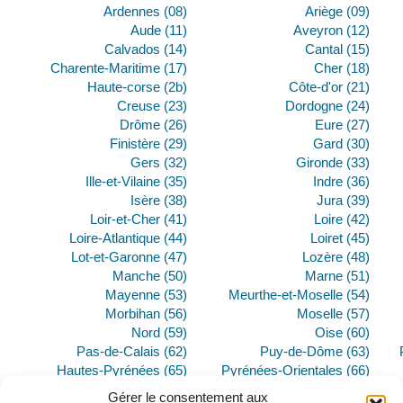
Ardennes (08)
Ariège (09)
Aude (11)
Aveyron (12)
Calvados (14)
Cantal (15)
Charente-Maritime (17)
Cher (18)
Haute-corse (2b)
Côte-d'or (21)
Creuse (23)
Dordogne (24)
Drôme (26)
Eure (27)
Finistère (29)
Gard (30)
Gers (32)
Gironde (33)
Ille-et-Vilaine (35)
Indre (36)
Isère (38)
Jura (39)
Loir-et-Cher (41)
Loire (42)
Loire-Atlantique (44)
Loiret (45)
Lot-et-Garonne (47)
Lozère (48)
Manche (50)
Marne (51)
Mayenne (53)
Meurthe-et-Moselle (54)
Morbihan (56)
Moselle (57)
Nord (59)
Oise (60)
Pas-de-Calais (62)
Puy-de-Dôme (63)
Hautes-Pyrénées (65)
Pyrénées-Orientales (66)
Haut-Rhin (68)
Rhône (69)
Gérer le consentement aux