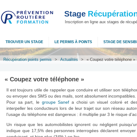
Stage
Récupération
Inscription en ligne aux stages de récup
TROUVER UN STAGE
LE PERMIS À POINTS
STAGE DE SENSIBI
Récupération points permis
>
Actualités
>
« Coupez votre téléphone »
« Coupez votre téléphone »
Il est toujours utile de rappeler que conduire et utiliser son téléph
ou envoyer des SMS ou des mails, sont absolument incompatibles.
Pour sa part, le
groupe Sanef
a choisi un visuel coloré et d
interpeller les conducteurs lors de leur trajet sur son réseau autor
l’usage du téléphone est dangereux : il multiplie par 3 le risque d’ac
Un risque que les automobilistes ignorent ou négligent puisqu’u
indique que 17,5% des personnes interrogées déclarent envoye
conduisant, et bien plus (34%,) en lire.