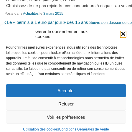
Choisissez de ne pas rejoindre ces conducteurs à risque : au volan
Posté dans
Actualités
le
3 mars 2015
.
‹
Le « permis à 1 euro par jour » dès 15 ans
Suivre son dossier de co
Gérer le consentement aux
cookies
Pour offrir les meilleures expériences, nous utilisons des technologies
telles que les cookies pour stocker et/ou accéder aux informations des
appareils. Le fait de consentir à ces technologies nous permettra de traiter
des données telles que le comportement de navigation ou les ID uniques
sur ce site. Le fait de ne pas consentir ou de retirer son consentement peut
avoir un effet négatif sur certaines caractéristiques et fonctions.
Accepter
Nous utilisons des cookies afin de réaliser
des statistiques de visites.
En savoir plus
Refuser
J'ai compris
Voir les préférences
© 2010-2026 Prévention Routière Formation - Tous droits
Conditions général
réservés
Utilisation des cookies
Conditions Générales de Vente