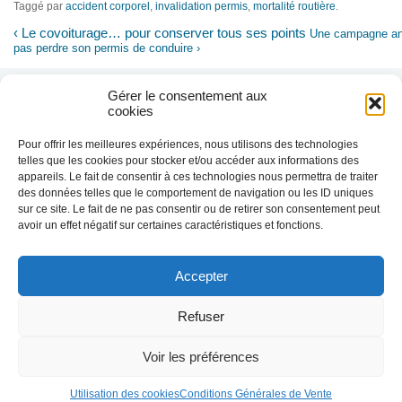
Taggé par
accident corporel
,
invalidation permis
,
mortalité routière
.
‹
Le covoiturage… pour conserver tous ses points
Une campagne ant
pas perdre son permis de conduire
›
Gérer le consentement aux
cookies
Pour offrir les meilleures expériences, nous utilisons des technologies
telles que les cookies pour stocker et/ou accéder aux informations des
appareils. Le fait de consentir à ces technologies nous permettra de traiter
des données telles que le comportement de navigation ou les ID uniques
sur ce site. Le fait de ne pas consentir ou de retirer son consentement peut
avoir un effet négatif sur certaines caractéristiques et fonctions.
Accepter
Nous utilisons des cookies afin de réaliser
des statistiques de visites.
En savoir plus
Refuser
J'ai compris
Voir les préférences
© 2010-2026 Prévention Routière Formation - Tous droits
Conditions général
réservés
Utilisation des cookies
Conditions Générales de Vente