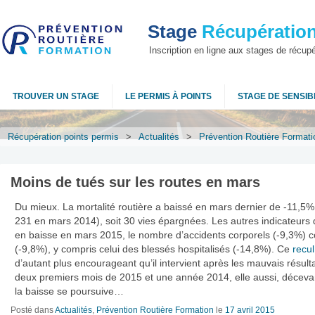
Stage
Récupération
Inscription en ligne aux stages de récup
TROUVER UN STAGE
LE PERMIS À POINTS
STAGE DE SENSIBI
Récupération points permis
>
Actualités
>
Prévention Routière Formati
Moins de tués sur les routes en mars
Du mieux. La mortalité routière a baissé en mars dernier de -11,5%
231 en mars 2014), soit 30 vies épargnées. Les autres indicateurs d
en baisse en mars 2015, le nombre d’accidents corporels (-9,3%) 
(-9,8%), y compris celui des blessés hospitalisés (-14,8%). Ce
recul
d’autant plus encourageant qu’il intervient après les mauvais résult
deux premiers mois de 2015 et une année 2014, elle aussi, déceva
la baisse se poursuive…
Posté dans
Actualités
,
Prévention Routière Formation
le
17 avril 2015