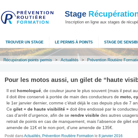
Stage
Récupération
Inscription en ligne aux stages de récup
TROUVER UN STAGE
LE PERMIS À POINTS
STAGE DE SENSIBI
Récupération points permis
>
Actualités
>
Prévention Routière Formati
Pour les motos aussi, un gilet de “haute visib
Il est
homologué
, de couleur jaune le plus souvent (mais il peut a
il doit être conservé à portée de main des conducteurs de
moto, cy
le 1er janvier dernier, comme c’était déjà le cas depuis plus de 7 an
Ce
gilet « de haute visibilité »
doit être endossé par le conducteur
cas d’arrêt d’urgence, afin de se
rendre visible
des autres usagers.
retrait de points en cas de manquement, mais l’absence de gilet es
amende de 11€ et le non-port, d’une amende de 135€.
Posté dans
Actualités
,
Prévention Routière Formation
le
8 janvier 2016