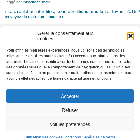
Taggé par
Infractions
,
moto
.
‹
La circulation inter-files, sous conditions, dès le 1er février 2016
P
prévoyez de rentrer en sécurité
›
Gérer le consentement aux
cookies
Pour offrir les meilleures expériences, nous utilisons des technologies
telles que les cookies pour stocker et/ou accéder aux informations des
appareils. Le fait de consentir à ces technologies nous permettra de traiter
des données telles que le comportement de navigation ou les ID uniques
sur ce site. Le fait de ne pas consentir ou de retirer son consentement peut
avoir un effet négatif sur certaines caractéristiques et fonctions.
Accepter
Nous utilisons des cookies afin de réaliser
des statistiques de visites.
En savoir plus
Refuser
J'ai compris
Voir les préférences
© 2010-2026 Prévention Routière Formation - Tous droits
Conditions général
réservés
Utilisation des cookies
Conditions Générales de Vente