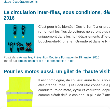
stage récupération points
.
La circulation inter-files, sous conditions, dès
2016
C’est pour très bientôt ! Dès le 1er février pro
remontent les files de voitures ne seront plus 
uniquement dans les huit départements d’Île-
Bouches-du-Rhône, en Gironde et dans le Rhô
Posté dans
Actualités
,
Prévention Routière Formation
le
19 janvier 2016
Taggé par
circulation inter-file
,
experimentation
,
moto
.
Pour les motos aussi, un gilet de “haute visib
Il est homologué, de couleur jaune le plus sou
être orange, rose…) et il doit être conservé à
conducteurs de moto, cyclo et voiturette, depui
comme c’était déjà le cas depuis plus de 7 ans