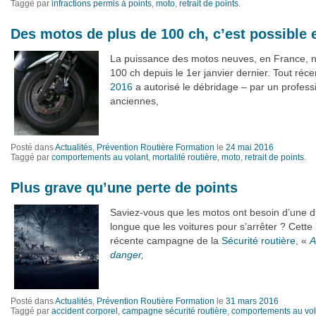
Taggé par
infractions permis à points
,
moto
,
retrait de points
.
Des motos de plus de 100 ch, c’est possible 
La puissance des motos neuves, en France, n’é
100 ch depuis le 1er janvier dernier. Tout réc
2016
a autorisé le débridage – par un profess
anciennes,
Posté dans
Actualités
,
Prévention Routière Formation
le
24 mai 2016
Taggé par
comportements au volant
,
mortalité routière
,
moto
,
retrait de points
.
Plus grave qu’une perte de points
Saviez-vous que les motos ont besoin d’une d
longue que les voitures pour s’arrêter ? Cette 
récente campagne de la
Sécurité routière
, «
A
danger,
Posté dans
Actualités
,
Prévention Routière Formation
le
31 mars 2016
Taggé par
accident corporel
,
campagne sécurité routière
,
comportements au vol