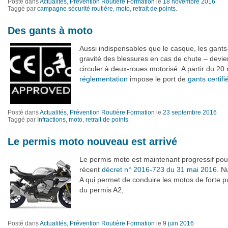
Posté dans
Actualités
,
Prévention Routière Formation
le
18 novembre 2016
Taggé par
campagne sécurité routière
,
moto
,
retrait de points
.
Des gants à moto
Aussi indispensables que le casque, les gants–
gravité des blessures en cas de chute – devie
circuler à deux-roues motorisé. A partir du 2
réglementation
impose le port de
gants certif
Posté dans
Actualités
,
Prévention Routière Formation
le
23 septembre 2016
Taggé par
Infractions
,
moto
,
retrait de points
.
Le permis moto nouveau est arrivé
Le permis moto est maintenant progressif pour
récent
décret n° 2016-723 du 31 mai 2016
. N
A qui permet de conduire les motos de forte pu
du permis A2,
Posté dans
Actualités
,
Prévention Routière Formation
le
9 juin 2016