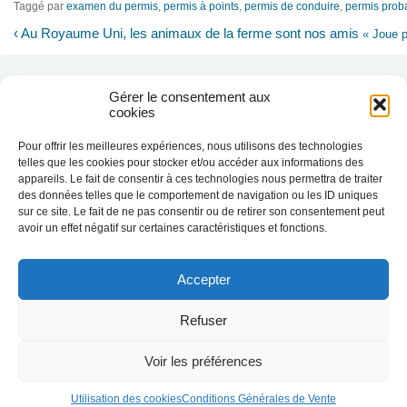
Taggé par
examen du permis
,
permis à points
,
permis de conduire
,
permis proba
‹
Au Royaume Uni, les animaux de la ferme sont nos amis
« Joue p
Gérer le consentement aux
cookies
Pour offrir les meilleures expériences, nous utilisons des technologies
telles que les cookies pour stocker et/ou accéder aux informations des
appareils. Le fait de consentir à ces technologies nous permettra de traiter
des données telles que le comportement de navigation ou les ID uniques
sur ce site. Le fait de ne pas consentir ou de retirer son consentement peut
avoir un effet négatif sur certaines caractéristiques et fonctions.
Accepter
Nous utilisons des cookies afin de réaliser
des statistiques de visites.
En savoir plus
Refuser
J'ai compris
Voir les préférences
© 2010-2026 Prévention Routière Formation - Tous droits
Conditions général
réservés
Utilisation des cookies
Conditions Générales de Vente