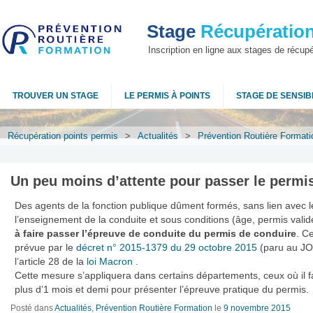
Stage
Récupération
Inscription en ligne aux stages de récup
TROUVER UN STAGE
LE PERMIS À POINTS
STAGE DE SENSIBI
Récupération points permis
>
Actualités
>
Prévention Routière Formati
Un peu moins d’attente pour passer le permi
Des agents de la fonction publique dûment formés, sans lien avec l
l’enseignement de la conduite et sous conditions (âge, permis vali
à faire passer l’épreuve de conduite
du permis de conduire
. C
prévue par le
décret n° 2015-1379 du 29 octobre 2015
(paru au JO 
l’article 28 de la
loi Macron
.
Cette mesure s’appliquera dans certains départements, ceux où il f
plus d’1 mois et demi pour présenter l’épreuve pratique du permis.
Posté dans
Actualités
,
Prévention Routière Formation
le
9 novembre 2015