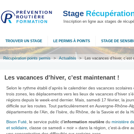
Stage
Récupération
Inscription en ligne aux stages de récup
TROUVER UN STAGE
LE PERMIS À POINTS
STAGE DE SENSIBI
Récupération points permis
>
Actualités
>
Les vacances d’hiver, c’est 
Les vacances d’hiver, c’est maintenant !
Selon le rythme établi d’après le calendrier des vacances scolaires
trois zones, les déplacements vers les lieux de vacances d’hiver s’
régions depuis le week-end dernier. Mais, samedi 17 février, la jou
difficile sur les routes. Tout particulièrement en Auvergne-Rhône-Al
départements de l’Ain, de l’Isère, du Rhône, de la Savoie et de la 
Bison Futé
, le service public d’
information routière
du
ministère d
et solidaire
, classe ce samedi « noir » dans la région, c’est-à-dire a
une concentration des difficultés sur certains axes.