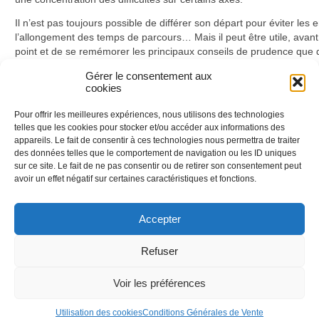
Il n’est pas toujours possible de différer son départ pour éviter les 
l’allongement des temps de parcours… Mais il peut être utile, avant d
point et de se remémorer les principaux conseils de prudence que
l’association Prévention Routière
, par exemple.
Gérer le consentement aux
cookies
C’est l’occasion de
bien commencer les vacances. Sans risquer 
pour mauvais usage de l’éclairage du véhicule, par exemple…
Pour offrir les meilleures expériences, nous utilisons des technologies
Posté dans
Actualités
,
Prévention Routière Formation
le
15 février 2018
telles que les cookies pour stocker et/ou accéder aux informations des
Taggé par
comportements au volant
,
départ en vacances
,
hiver
,
retrait de points
.
appareils. Le fait de consentir à ces technologies nous permettra de traiter
‹
des données telles que le comportement de navigation ou les ID uniques
Et si on récompensait les bons comportements ?
En 2017, la mort
sur ce site. Le fait de ne pas consentir ou de retirer son consentement peut
avoir un effet négatif sur certaines caractéristiques et fonctions.
Accepter
Nous utilisons des cookies afin de réaliser
des statistiques de visites.
En savoir plus
Refuser
J'ai compris
Voir les préférences
© 2010-2026 Prévention Routière Formation - Tous droits
Conditions général
réservés
Utilisation des cookies
Conditions Générales de Vente