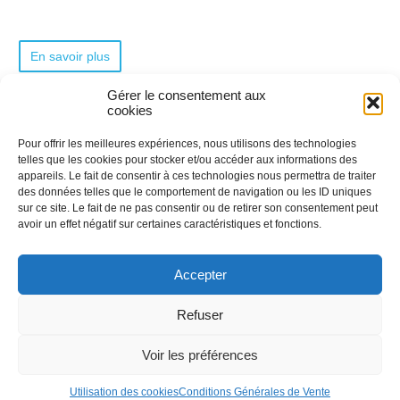
En savoir plus
Posté dans
Page d'accueil
le
18 décembre 2014
.
Gérer le consentement aux
cookies
‹
Pour récupérer des points sur son permis de conduire
Le permis à
Pour offrir les meilleures expériences, nous utilisons des technologies
telles que les cookies pour stocker et/ou accéder aux informations des
appareils. Le fait de consentir à ces technologies nous permettra de traiter
des données telles que le comportement de navigation ou les ID uniques
sur ce site. Le fait de ne pas consentir ou de retirer son consentement peut
avoir un effet négatif sur certaines caractéristiques et fonctions.
Accepter
Nous utilisons des cookies afin de réaliser
des statistiques de visites.
En savoir plus
Refuser
J'ai compris
Voir les préférences
© 2010-2026 Prévention Routière Formation - Tous droits
Conditions général
réservés
Utilisation des cookies
Conditions Générales de Vente