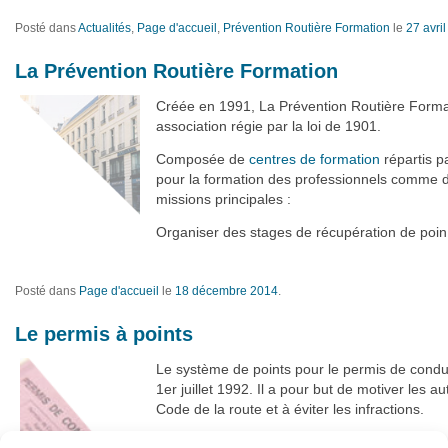
Posté dans
Actualités
,
Page d'accueil
,
Prévention Routière Formation
le
27 avri
La Prévention Routière Formation
Créée en 1991, La Prévention Routière Forma
association régie par la loi de 1901.
Composée de
centres de formation
répartis p
pour la formation des professionnels comme de
missions principales :
Organiser des stages de récupération de poin
Posté dans
Page d'accueil
le
18 décembre 2014
.
Le permis à points
Le système de points pour le permis de condui
1er juillet 1992. Il a pour but de motiver les a
Code de la route et à éviter les infractions.
Pour cela,