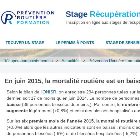
Stage
Récupération
Inscription en ligne aux stages de récup
TROUVER UN STAGE
LE PERMIS À POINTS
STAGE DE SENSIBI
Récupération points permis
>
Actualités
>
Prévention Routière Formati
En juin 2015, la mortalité routière est en bai
Selon le bilan de l’
ONISR
, on enregistre 294 personnes tuées sur l
dernier, soit 17 de moins qu’en juin 2014. Le nombre de personnes
baisse
(38 personnes blessées de moins,). Par contre, le
nombre 
augmente
légèrement (+0,8%) et celui des blessés hospitalisés au
Sur les
six premiers mois de l’année 2015
, la
mortalité routièr
(+0,8%) alors que les autres indicateurs sont en baisse : moins d’a
de personnes blessées (-6%) et de blessées hospitalisées (-5,2%).