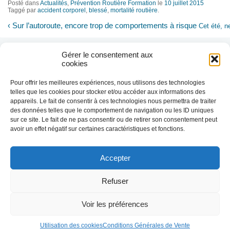
Posté dans
Actualités
,
Prévention Routière Formation
le
10 juillet 2015
Taggé par
accident corporel
,
blessé
,
mortalité routière
.
‹
Sur l’autoroute, encore trop de comportements à risque
Cet été, n
Gérer le consentement aux
cookies
Pour offrir les meilleures expériences, nous utilisons des technologies
telles que les cookies pour stocker et/ou accéder aux informations des
appareils. Le fait de consentir à ces technologies nous permettra de traiter
des données telles que le comportement de navigation ou les ID uniques
sur ce site. Le fait de ne pas consentir ou de retirer son consentement peut
avoir un effet négatif sur certaines caractéristiques et fonctions.
Accepter
Nous utilisons des cookies afin de réaliser
des statistiques de visites.
En savoir plus
Refuser
J'ai compris
Voir les préférences
© 2010-2026 Prévention Routière Formation - Tous droits
Conditions général
réservés
Utilisation des cookies
Conditions Générales de Vente