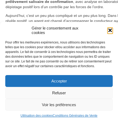
prélèvement salivaire de confirmation
, avec analyse en laboratoi
dépistage positif lors d’un contrôle par les forces de l’ordre.
Aujourd’hui, c’est un peu plus compliqué et un peu plus long. Dans l
révèle positif, un agent est chargé d’accompagner le conducteur a
procède au prélèvement puis le transmet à un laboratoire. Préparez-
Gérer le consentement aux
les contrôles ainsi simplifiés ! Et souvenez-vous que c
hacun peut c
cookies
test salivaire
…
Pour offrir les meilleures expériences, nous utilisons des technologies
Posté dans
Actualités
,
Prévention Routière Formation
le
8 novembre 2016
telles que les cookies pour stocker et/ou accéder aux informations des
Taggé par
campagne sécurité routière
,
Infractions
,
retrait de points
,
stupéfiant
.
appareils. Le fait de consentir à ces technologies nous permettra de traiter
‹
Mortalité routière en baisse
Nouvelle méthode de contrôle d’alcoolém
des données telles que le comportement de navigation ou les ID uniques
sur ce site. Le fait de ne pas consentir ou de retirer son consentement peut
avoir un effet négatif sur certaines caractéristiques et fonctions.
Accepter
Nous utilisons des cookies afin de réaliser
des statistiques de visites.
En savoir plus
Refuser
J'ai compris
Voir les préférences
© 2010-2026 Prévention Routière Formation - Tous droits
Conditions général
réservés
Utilisation des cookies
Conditions Générales de Vente