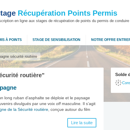
tage
Récupération Points Permis
scription en ligne aux stages de récupération de points du permis de conduire
IS À POINTS
STAGE DE SENSIBILISATION
NOTRE OFFRE ENTRE
agne sécurité routière
curité routière
"
Solde 
Con
mpagne
 un long ruban d’asphalte se déploie et le paysage
ouvenirs divulgués par une voix
off
masculine. Il s’agit
ne de la Sécurité routière
, conçue autour du film
.
Lire la suite