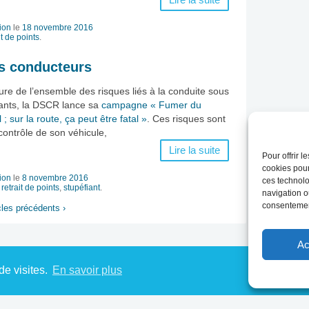
Lire la suite
ion
le
18 novembre 2016
it de points
.
es conducteurs
re de l’ensemble des risques liés à la conduite sous
fiants, la DSCR lance sa
campagne « Fumer du
l ; sur la route, ça peut être fatal »
. Ces risques sont
 contrôle de son véhicule,
Lire la suite
Pour offrir 
cookies pour
ion
le
8 novembre 2016
ces technolo
,
retrait de points
,
stupéfiant
.
navigation ou
consentement
cles précédents ›
Ac
de visites.
En savoir plus
on - Tous droits
Conditions générales de vente
Politique de confidentialité