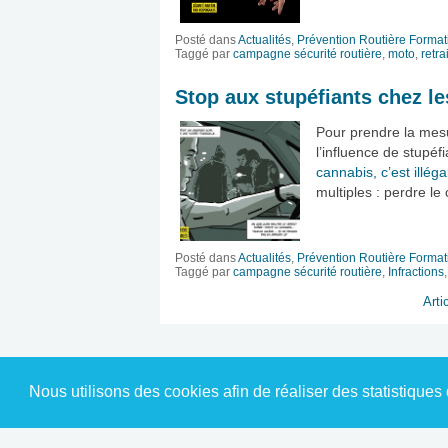
Posté dans
Actualités
,
Prévention Routière Format
Taggé par
campagne sécurité routière
,
moto
,
retra
Stop aux stupéfiants chez l
Pour prendre la mesu
l’influence de stupé
cannabis, c’est illéga
multiples : perdre le
Posté dans
Actualités
,
Prévention Routière Format
Taggé par
campagne sécurité routière
,
Infractions
Arti
Nous utilisons des cookies afin de réaliser des statistiques 
© 2010-2026 Prévention Routière Formati
réservés