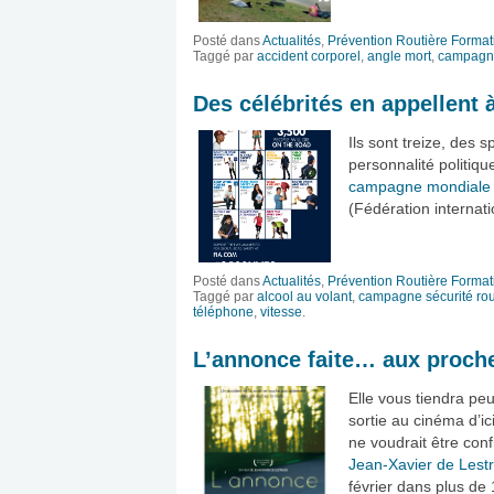
Posté dans
Actualités
,
Prévention Routière Format
Taggé par
accident corporel
,
angle mort
,
campagne
Des célébrités en appellent à
Ils sont treize, des s
personnalité politiqu
campagne mondiale de
(Fédération internat
Posté dans
Actualités
,
Prévention Routière Format
Taggé par
alcool au volant
,
campagne sécurité rou
téléphone
,
vitesse
.
L’annonce faite… aux proch
Elle vous tiendra peu
sortie au cinéma d’ici
ne voudrait être confr
Jean-Xavier de Lestr
février dans plus de