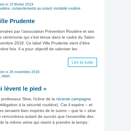
ion
le
15 février 2019
utière
,
comportements au volant
,
mortalité routière
.
lle Prudente
ensées par l’association Prévention Routière et ses
ne cérémonie qui s’est tenue dans le cadre du Salon
vembre 2018. Ce label Ville Prudente vient d’être
re fois. Il a pour objectif de valoriser les
Lire la suite
ion
le
26 novembre 2018
,
label
.
i lèvent le pied »
 professeur Slow, l’icône de la
récente campagne
élégation à la sécurité routière). Car il espère – et
es seraient bien inspirés de le suivre – que la «
slow
e rencontrera autant de succès que l’ensemble des
e la même veine qui visent à prendre le temps :