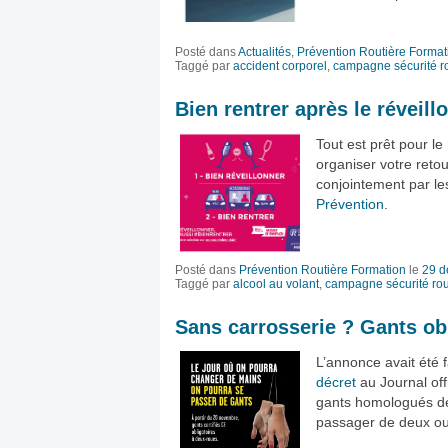
Posté dans
Actualités
,
Prévention Routière Format
Taggé par
accident corporel
,
campagne sécurité ro
Bien rentrer après le réveill
Tout est prêt pour l
organiser votre retou
conjointement par l
Prévention
.
Posté dans
Prévention Routière Formation
le
29 d
Taggé par
alcool au volant
,
campagne sécurité rou
Sans carrosserie ? Gants obl
L’annonce avait été f
décret
au Journal offi
gants homologués dev
passager de deux ou 