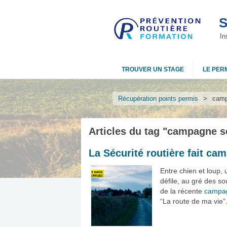
S
In
TROUVER UN STAGE
LE PERM
Récupération points permis
>
camp
Articles du tag "
campagne sé
La Sécurité routière fait ca
Entre chien et loup,
défile, au gré des s
de la récente
campag
“La route de ma vie”