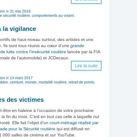
ion
le
31 mai 2018
 sécurité routière
,
comportements au volant
.
 la vigilance
portifs de haut-niveau surtout, des artistes et une
e. Ils sont tous réunis au cœur d’une
grande
 lutte contre l’insécurité routière
lancée par la FIA
ionale de l’automobile) et JCDecaux.
Lire la suite
ion
le
14 mars 2017
tière
,
ceinture
,
monde
,
mortalité routière
,
retrait de points
,
es des victimes
t-être en haleine à l’occasion de votre prochaine
 la fin du mois. C’est en tout cas celle à laquelle nul
onté. Elle fait l’objet d’un
court-métrage réalisé par
ade pour la Sécurité routière
qui est diffusé en
 1 000 salles de cinéma et sur YouTube.