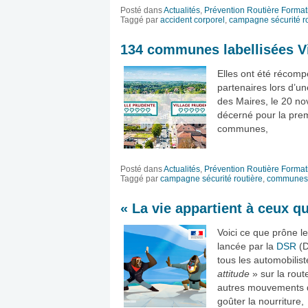
Posté dans
Actualités
,
Prévention Routière Format
Taggé par
accident corporel
,
campagne sécurité ro
134 communes labellisées Vi
Elles ont été récomp
partenaires lors d’u
des Maires, le 20 no
décerné pour la premiè
communes,
Posté dans
Actualités
,
Prévention Routière Format
Taggé par
campagne sécurité routière
,
communes
« La vie appartient à ceux qu
Voici ce que prône le
lancée par la
DSR
(D
tous les automobilist
attitude
» sur la rout
autres mouvements d
goûter la nourriture,