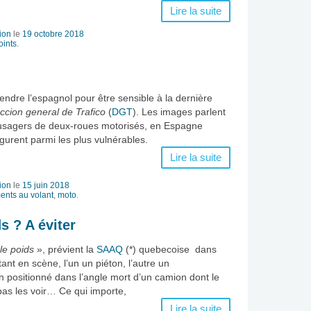
Lire la suite
ion
le
19 octobre 2018
oints
.
ndre l’espagnol pour être sensible à la dernière
ccion general de Trafico
(
DGT
). Les images parlent
usagers de deux-roues motorisés, en Espagne
urent parmi les plus vulnérables.
Lire la suite
ion
le
15 juin 2018
nts au volant
,
moto
.
s ? A éviter
le poids
», prévient la
SAAQ
(*) quebecoise dans
tant en scène, l’un un piéton, l’autre un
n positionné dans l’angle mort d’un camion dont le
as les voir… Ce qui importe,
Lire la suite