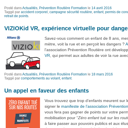
Posté dans
Actualités
,
Prévention Routière Formation
le
14 avril 2016
Taggé par
accident corporel
,
campagne sécurité routière
,
enfant
,
permis de con
retrait de points
.
VIZIOKid VR, expérience virtuelle pour dange
Savez-vous comment un enfant de 8 ans, mesu
mètre, voit la rue et en perçoit les dangers ?
A
l’association Prévention Routière ont dévelo
VR
, qui permet aux adultes de voir la rue avec
Posté dans
Actualités
,
Prévention Routière Formation
le
18 mars 2016
Taggé par
comportements au volant
,
enfant
.
Un appel en faveur des enfants
Vous trouvez que trop d’enfants meurent sur l
signer le
manifeste de l’association Préventio
vous fera pas gagner de points sur votre perm
mobilisation pour “
Zéro enfant tué sur les rou
à faire passer aux pouvoirs publics et aux élu