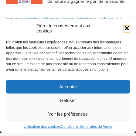
de nature à gagner le pari de la sécurité.
Posté dans
Actualités
,
Prévention Routière Formation
le
22 février 2016
Taggé par
campagne sécurité routière
,
comportements au volant
,
enfant
,
récupé
Gérer le consentement aux
cookies
Pensez aux enfants sur le chemin de l’école
Pour offrir les meilleures expériences, nous utilisons des technologies
La triste réalité des accidents d’enfants a rat
telles que les cookies pour stocker et/ou accéder aux informations des
ne se lance dans l’adaptation d’une célèbre
appareils. Le fait de consentir à ces technologies nous permettra de traiter
des données telles que le comportement de navigation ou les ID uniques
70. Dans le cadre de la
campagne internation
sur ce site. Le fait de ne pas consentir ou de retirer son consentement peut
sous l’égide de l’Onu, le réalisateur du
Grand 
avoir un effet négatif sur certaines caractéristiques et fonctions.
court
film « Save kids life »
dans lequel des en
Accepter
Nous utilisons des cookies afin de réaliser
Posté dans
Actualités
,
Prévention Routière Formation
le
16 octobre 2015
Taggé par
accident corporel
,
comportements au volant
,
enfant
,
piéton
,
retrait de
des statistiques de visites.
En savoir plus
Refuser
J'ai compris
Voir les préférences
© 2010-2026 Prévention Routière Formation - Tous droits
Conditions général
Utilisation des cookies
Conditions Générales de Vente
réservés