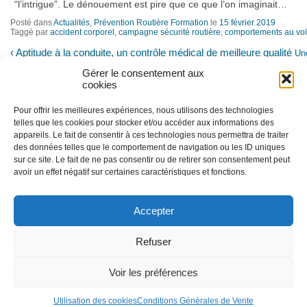
“l’intrigue”. Le dénouement est pire que ce que l’on imaginait…
Posté dans
Actualités
,
Prévention Routière Formation
le
15 février 2019
Taggé par
accident corporel
,
campagne sécurité routière
,
comportements au vol
‹
Aptitude à la conduite, un contrôle médical de meilleure qualité
Une
des apprentis
›
Gérer le consentement aux
cookies
Pour offrir les meilleures expériences, nous utilisons des technologies
telles que les cookies pour stocker et/ou accéder aux informations des
appareils. Le fait de consentir à ces technologies nous permettra de traiter
des données telles que le comportement de navigation ou les ID uniques
sur ce site. Le fait de ne pas consentir ou de retirer son consentement peut
avoir un effet négatif sur certaines caractéristiques et fonctions.
Accepter
Nous utilisons des cookies afin de réaliser
des statistiques de visites.
En savoir plus
Refuser
J'ai compris
Voir les préférences
© 2010-2026 Prévention Routière Formation - Tous droits
Conditions général
réservés
Utilisation des cookies
Conditions Générales de Vente