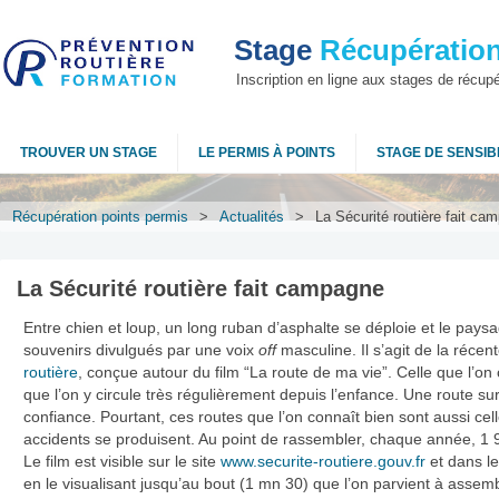
Stage
Récupération
Inscription en ligne aux stages de récup
TROUVER UN STAGE
LE PERMIS À POINTS
STAGE DE SENSIBI
Récupération points permis
>
Actualités
>
La Sécurité routière fait ca
La Sécurité routière fait campagne
Entre chien et loup, un long ruban d’asphalte se déploie et le paysa
souvenirs divulgués par une voix
off
masculine. Il s’agit de la récen
routière
, conçue autour du film “La route de ma vie”. Celle que l’o
que l’on y circule très régulièrement depuis l’enfance. Une route su
confiance. Pourtant, ces routes que l’on connaît bien sont aussi cel
accidents se produisent. Au point de rassembler, chaque année, 1
Le film est visible sur le site
www.securite-routiere.gouv.fr
et dans le
en le visualisant jusqu’au bout (1 mn 30) que l’on parvient à assem